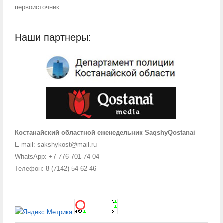
первоисточник.
Наши партнеры:
Костанайский областной еженедельник SaqshyQostanai
E-mail: sakshykost@mail.ru
WhatsApp: +7-776-701-74-04
Телефон: 8 (7142) 54-62-46