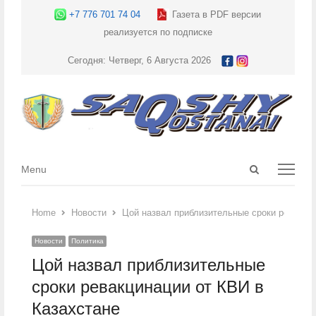
+7 776 701 74 04
Газета в PDF версии
реализуется по подписке
Сегодня: Четверг, 6 Августа 2026
Open
Menu
Menu
search
panel
Home
Новости
Цой назвал приблизительные сроки ревакцин
Новости
Политика
Цой назвал приблизительные
сроки ревакцинации от КВИ в
Казахстане