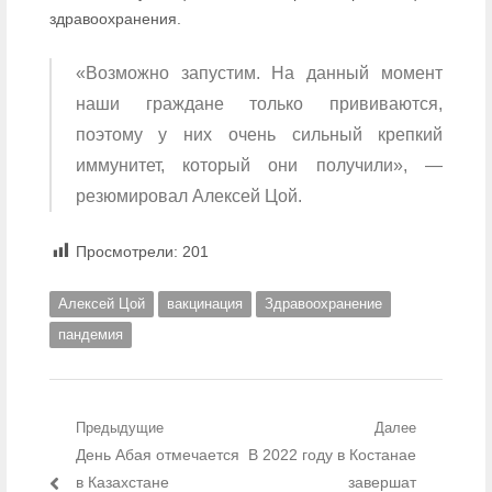
здравоохранения.
«Возможно запустим. На данный момент
наши граждане только прививаются,
поэтому у них очень сильный крепкий
иммунитет, который они получили», —
резюмировал Алексей Цой.
Просмотрели:
201
Алексей Цой
вакцинация
Здравоохранение
пандемия
Навигация по записям
Предыдущие
Далее
Предыдущий пост:
День Абая отмечается
Следующий пост:
В 2022 году в Костанае
в Казахстане
завершат