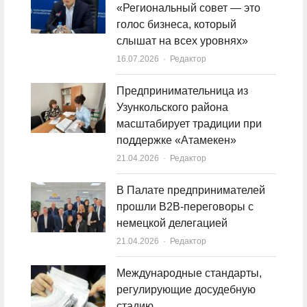
«Региональный совет — это
голос бизнеса, который
слышат на всех уровнях»
16.07.2026
Author
Редактор
Предпринимательница из
Узункольского района
масштабирует традиции при
поддержке «Атамекен»
21.04.2026
Author
Редактор
В Палате предпринимателей
прошли B2B-переговоры с
немецкой делегацией
21.04.2026
Author
Редактор
Международные стандарты,
регулирующие досудебную
стадию