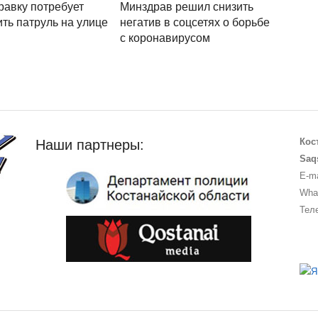
равку потребует
Минздрав решил снизить
ть патруль на улице
негатив в соцсетях о борьбе
с коронавирусом
Кос
Наши партнеры:
Saq
E-ma
What
Теле