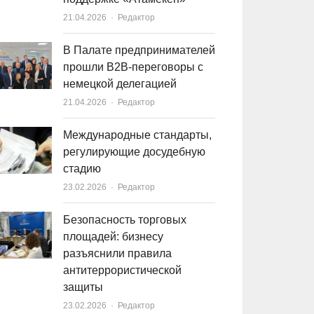
21.04.2026
Author
Редактор
В Палате предпринимателей
прошли B2B-переговоры с
немецкой делегацией
21.04.2026
Author
Редактор
Международные стандарты,
регулирующие досудебную
стадию
23.02.2026
Author
Редактор
Безопасность торговых
площадей: бизнесу
разъяснили правила
антитеррористической
защиты
23.02.2026
Author
Редактор