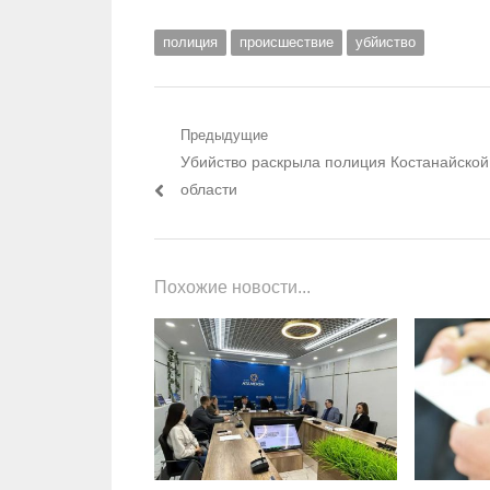
полиция
происшествие
убйиство
Навигация по записям
Предыдущие
Предыдущий пост:
Убийство раскрыла полиция Костанайской
области
Похожие новости...