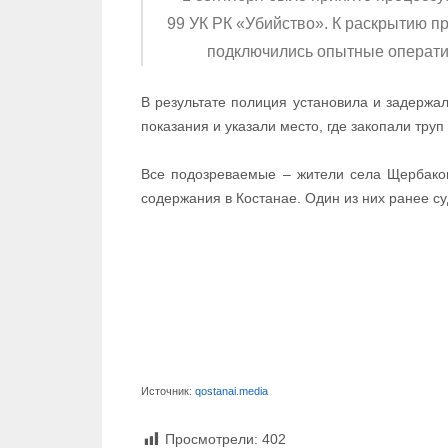
99 УК РК «Убийство». К раскрытию п
подключились опытные оператив
В результате полиция установила и задержа
показания и указали место, где закопали тру
Все подозреваемые – жители села Щербаков
содержания в Костанае. Один из них ранее с
Источник:
qostanai.media
Просмотрели:
402