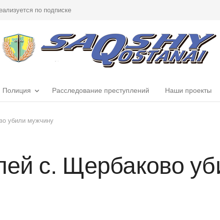
еализуется по подписке
Полиция
Расследование преступлений
Наши проекты
во убили мужчину
лей с. Щербаково у