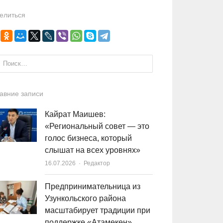
елиться
и:
авние записи
Кайрат Маишев:
«Региональный совет — это
голос бизнеса, который
слышат на всех уровнях»
16.07.2026
Author
Редактор
Предпринимательница из
Узункольского района
масштабирует традиции при
поддержке «Атамекен»