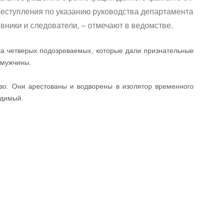
реступления по указанию руководства департамента
ники и следователи, – отмечают в ведомстве.
ла четверых подозреваемых, которые дали признательные
п мужчины.
о. Они арестованы и водворены в изолятор временного
удимый.