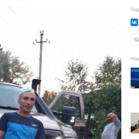
Под
Найт
Нед