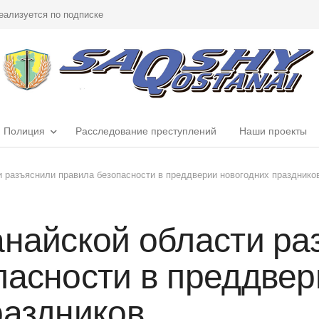
еализуется по подписке
Полиция
Расследование преступлений
Наши проекты
и разъяснили правила безопасности в преддверии новогодних празднико
анайской области ра
пасности в преддвер
раздников