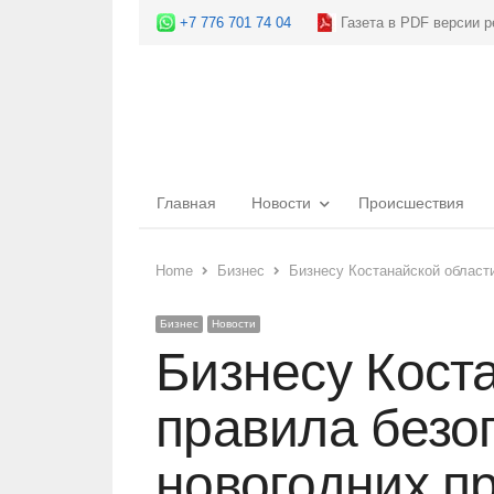
+7 776 701 74 04
Газета в PDF версии р
Главная
Новости
Происшествия
Home
Бизнес
Бизнесу Костанайской област
Бизнес
Новости
Бизнесу Кост
правила безо
новогодних п