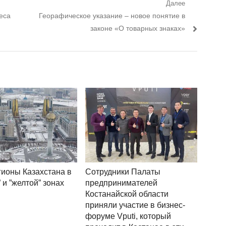
Далее
еса
Следующий пост:
Георафическое указание – новое понятие в
законе «О товарных знаках»
гионы Казахстана в
Сотрудники Палаты
 и ”желтой” зонах
предпринимателей
Костанайской области
приняли участие в бизнес-
форуме Vputi, который