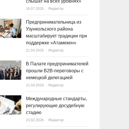
слышат на всех уровнях»
16.07.2026
Author
Редактор
Предпринимательница из
Узункольского района
масштабирует традиции при
поддержке «Атамекен»
21.04.2026
Author
Редактор
В Палате предпринимателей
прошли B2B-переговоры с
немецкой делегацией
21.04.2026
Author
Редактор
Международные стандарты,
регулирующие досудебную
стадию
23.02.2026
Author
Редактор