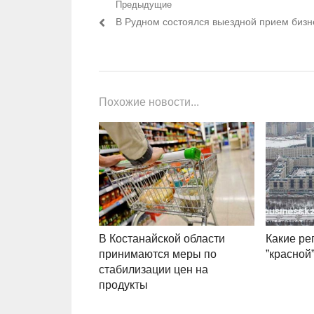
Навигация по записям
Предыдущие
Предыдущий пост:
В Рудном состоялся выездной прием бизн
Похожие новости...
В Костанайской области
Какие ре
принимаются меры по
”красной”
стабилизации цен на
продукты