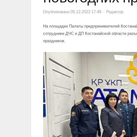
Опубликовано:
05.12.2023 17:49
Author
Редактор
На площадке Палаты предпринимателей Костанайск
сотрудники ДЧС и ДП Костанайской области разъ
праздников.