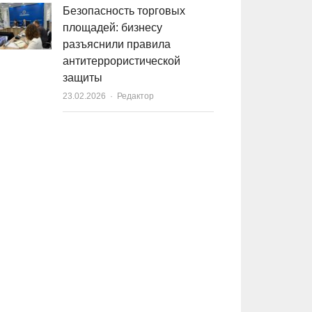
Безопасность торговых
площадей: бизнесу
разъяснили правила
антитеррористической
защиты
23.02.2026
Author
Редактор