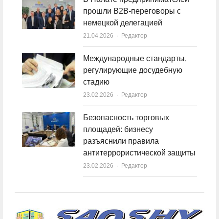
прошли B2B-переговоры с
немецкой делегацией
21.04.2026
Author
Редактор
Международные стандарты,
регулирующие досудебную
стадию
23.02.2026
Author
Редактор
Безопасность торговых
площадей: бизнесу
разъяснили правила
антитеррористической защиты
23.02.2026
Author
Редактор