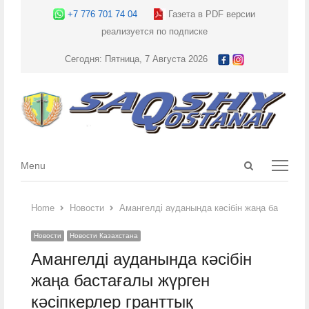
+7 776 701 74 04
Газета в PDF версии
реализуется по подписке
Сегодня: Пятница, 7 Августа 2026
Open
Menu
Menu
search
panel
Home
Новости
Амангелді ауданында кәсібін жаңа бастағал
Новости
Новости Казахстана
Амангелді ауданында кәсібін
жаңа бастағалы жүрген
кәсіпкерлер гранттық