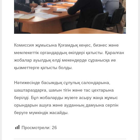
Комиссия жұмысына Қоғамдық кеңес, бизнес және
мемлекеттік органдардың өкілдері қатысты. Қаралған
жобалар ауылдық елді мекендерде сұранысқа ие
қызметтерге қатысты болды.
Нәтижесінде басымдық сұлулық салондарына,
шаштараздарға, шағын тігін және тас цехтарына
берілді. Бұл жобаларды жүзеге асыру жаңа жұмыс
орындарын ашуға және ауданның дамуына серпін
беруге мүмкіндік жасайды.
Просмотрели:
26