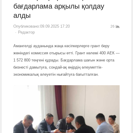
бағдарлама арқылы қолдау
алды
Опубликовано:
09.09.2025 17:20
26
Author
Редактор
Амангелді ауданында жаңа кәсіпкерлерге грант беру
жөніндегі комиссия отырысы өтті. Грант көлемі 400 АЕК —
1 572 800 теңгені құрады. Бағдарлама шағын және орта
бизнесті дамытуға, сондай-ақ өңірдің әлеуметтік-
экономикалық әлеуетін нығайтуға бағытталған.