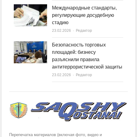
Международные стандарты,
регулирующие досудебную
стадию
23.02.2026
Author
Редактор
Безопасность торговых
площадей: бизнесу
разъяснили правила
антитеррористической защиты
23.02.2026
Author
Редактор
Перепечатка материалов (включая фото, видео и