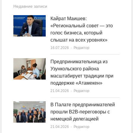
Недавние записи
Кайрат Маишев:
«Региональный совет — это
голос бизнеса, который
слышат на всех уровнях»
16.07.2026
Author
Редактор
Предпринимательница из
Узункольского района
масштабирует традиции при
поддержке «Атамекен»
21.04.2026
Author
Редактор
В Палате предпринимателей
прошли B2B-переговоры с
немецкой делегацией
21.04.2026
Author
Редактор