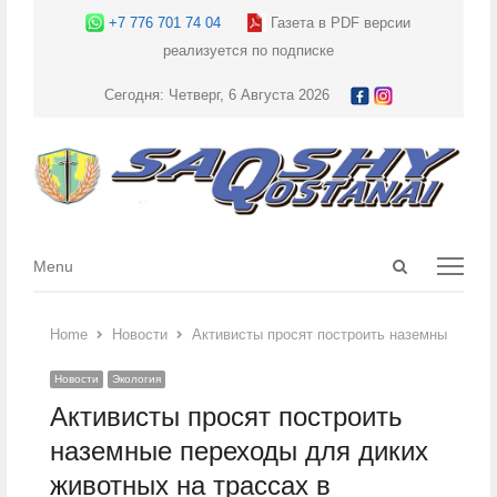
+7 776 701 74 04
Газета в PDF версии
реализуется по подписке
Сегодня: Четверг, 6 Августа 2026
Open
Menu
Menu
search
panel
Home
Новости
Активисты просят построить наземные перех
Новости
Экология
Активисты просят построить
наземные переходы для диких
животных на трассах в