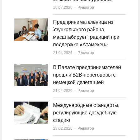
16.07.2026
Author
Редактор
Предпринимательница из
Узункольского района
масштабирует традиции при
поддержке «Атамекен»
21.04.2026
Author
Редактор
В Палате предпринимателей
прошли B2B-переговоры с
немецкой делегацией
21.04.2026
Author
Редактор
Международные стандарты,
регулирующие досудебную
стадию
23.02.2026
Author
Редактор