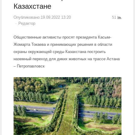
Казахстане
Опубликовано:
19.09.2022 13:20
51
Author
Редактор
Общественные активисты просят президента Касым-
Жомарта Токаева и принимающих решения в области
охраны окружающей среды Казахстана построить
наземный переход для диких животных на трассе Астана
– Петропавловск