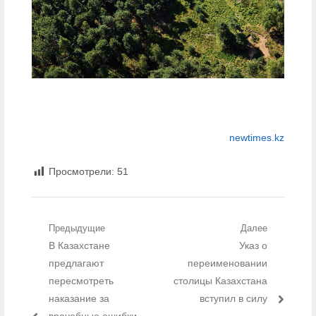
newtimes.kz
Просмотрели:
51
Навигация по записям
Предыдущие
Далее
Предыдущий пост:
В Казахстане
Следующий
Указ о
пост:
предлагают
переименовании
пересмотреть
столицы Казахстана
наказание за
вступил в силу