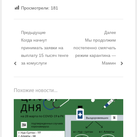
Просмотрели:
181
Навигация по записям
Предыдущие
Далее
Предыдущий пост:
Когда начнут
Следующий пост:
Мы продолжим
принимать заявки на
постепенно смягчать
выплату 15 тысяч тенге
режим карантина —
за комуслуги
Мамин
Похожие новости...