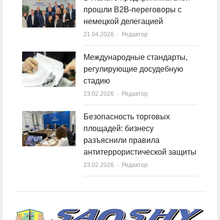
прошли B2B-переговоры с
немецкой делегацией
21.04.2026
Author
Редактор
Международные стандарты,
регулирующие досудебную
стадию
23.02.2026
Author
Редактор
Безопасность торговых
площадей: бизнесу
разъяснили правила
антитеррористической защиты
23.02.2026
Author
Редактор