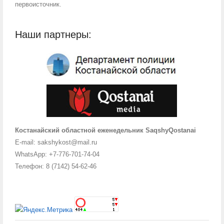
первоисточник.
Наши партнеры:
Костанайский областной еженедельник SaqshyQostanai
E-mail: sakshykost@mail.ru
WhatsApp: +7-776-701-74-04
Телефон: 8 (7142) 54-62-46