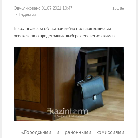
Опубликовано:
01.07.2021 10:47
151
Author
Редактор
В костанайской областной избирательной комиссии
рассказали о предстоящих выборах сельских акимов
«Городскими и районными комиссиями