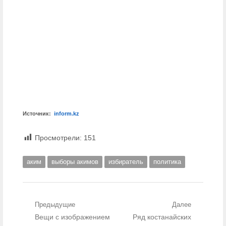
Источник:
inform.kz
Просмотрели:
151
аким
выборы акимов
избиратель
политика
Навигация по записям
Предыдущие
Далее
Предыдущий пост:
Вещи с изображением
Следующий пост:
Ряд костанайских