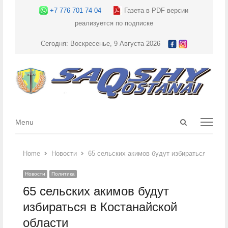
+7 776 701 74 04
Газета в PDF версии
реализуется по подписке
Сегодня: Воскресенье, 9 Августа 2026
Open
Menu
Menu
search
panel
Home
Новости
65 сельских акимов будут избираться в Кос
Новости
Политика
65 сельских акимов будут
избираться в Костанайской
области