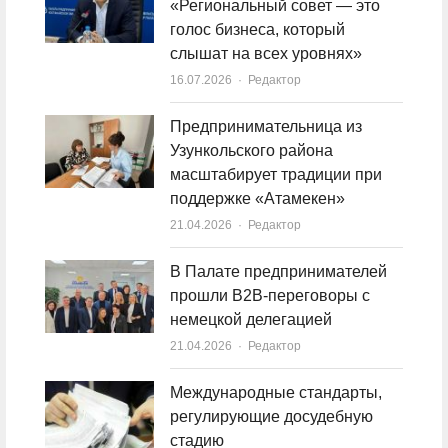
«Региональный совет — это
голос бизнеса, который
слышат на всех уровнях»
16.07.2026
Author
Редактор
Предпринимательница из
Узункольского района
масштабирует традиции при
поддержке «Атамекен»
21.04.2026
Author
Редактор
В Палате предпринимателей
прошли B2B-переговоры с
немецкой делегацией
21.04.2026
Author
Редактор
Международные стандарты,
регулирующие досудебную
стадию