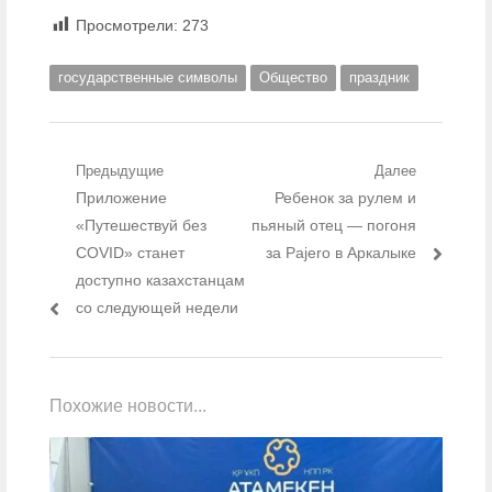
Просмотрели:
273
государственные символы
Общество
праздник
Навигация по записям
Предыдущие
Далее
Предыдущий пост:
Приложение
Следующий пост:
Ребенок за рулем и
«Путешествуй без
пьяный отец — погоня
COVID» станет
за Pajero в Аркалыке
доступно казахстанцам
со следующей недели
Похожие новости...