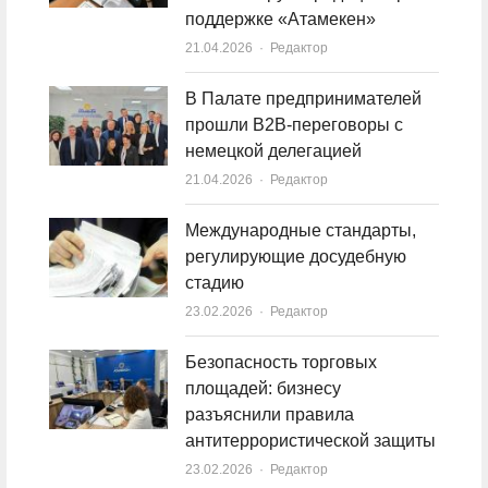
поддержке «Атамекен»
21.04.2026
Author
Редактор
В Палате предпринимателей
прошли B2B-переговоры с
немецкой делегацией
21.04.2026
Author
Редактор
Международные стандарты,
регулирующие досудебную
стадию
23.02.2026
Author
Редактор
Безопасность торговых
площадей: бизнесу
разъяснили правила
антитеррористической защиты
23.02.2026
Author
Редактор