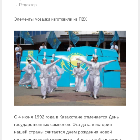
Author
Редактор
Элементы мозаики изготовили из ПВХ
С 4 июня 1992 года в Казахстане отмечается День
государственных символов. Эта дата в истории
нашей страны считается днем рождения новой
государственной символики – флага, герба и гимна.