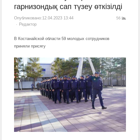
гарнизондық сап түзеу өткізілді
Опубликовано:
12.04.2023 13:44
56
Author
Редактор
В Костанайской области 59 молодых сотрудников
приняли присягу