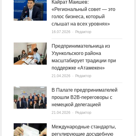
Кайрат Маишев:
«Региональный совет — это
голос бизнеса, который
слышат на всех уровнях»
16.07.2026
Author
Редактор
Предпринимательница из
Узункольского района
масштабирует традиции при
поддержке «Атамекен»
21.04.2026
Author
Редактор
В Палате предпринимателей
прошли B2B-переговоры с
немецкой делегацией
21.04.2026
Author
Редактор
Международные стандарты,
регулирующие досудебную