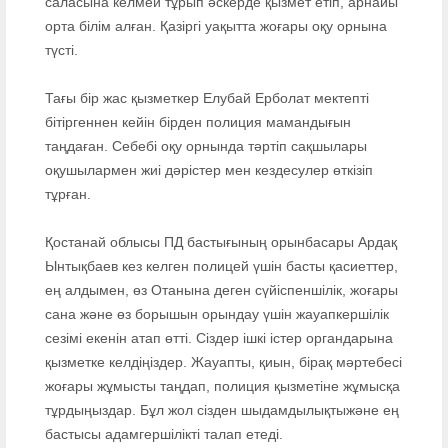
саласына келмей тұрып әскерде қызмет етіп, арнайы
орта білім алған. Қазіргі уақытта жоғары оқу орнына
түсті.
Тағы бір жас қызметкер Елубай Ерболат мектепті
бітіргеннен кейін бірден полиция мамандығын
таңдаған. Себебі оқу орнында тәртіп сақшылары
оқушылармен жиі дәрістер мен кездесулер өткізіп
тұрған.
Қостанай облысы ПД бастығының орынбасары Ардақ
Ынтықбаев кез келген полицей үшін басты қасиеттер,
ең алдымен, өз Отанына деген сүйіспеншілік, жоғары
сана және өз борышын орындау үшін жауапкершілік
сезімі екенін атап өтті. Сіздер ішкі істер органдарына
қызметке келдіңіздер. Жауапты, қиын, бірақ мәртебесі
жоғары жұмысты таңдап, полиция қызметіне жұмысқа
тұрдыңыздар. Бұл жол сізден шыдамдылықтыжәне ең
бастысы адамгершілікті талап етеді.