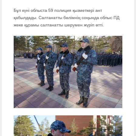
Бұл күні облыста 59 полиция қызметкері ант
қабылдады. Салтанатты бөлімнің соңында облыс ПД
жеке құрамы салтанатты шерумен жүріп өтті.