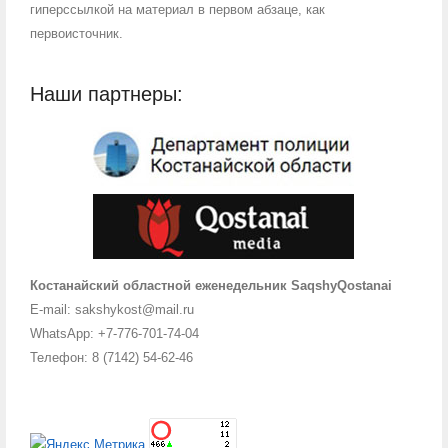
гиперссылкой на материал в первом абзаце, как
первоисточник.
Наши партнеры:
Костанайский областной еженедельник SaqshyQostanai
E-mail: sakshykost@mail.ru
WhatsApp: +7-776-701-74-04
Телефон: 8 (7142) 54-62-46