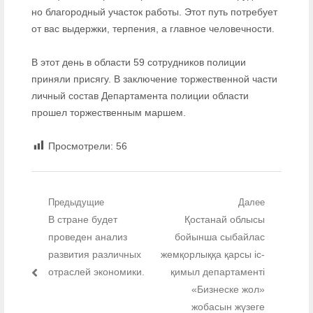
но благородный участок работы. Этот путь потребует
от вас выдержки, терпения, а главное человечности.
В этот день в области 59 сотрудников полиции
приняли присягу. В заключение торжественной части
личный состав Департамента полиции области
прошел торжественным маршем.
Просмотрели:
56
Навигация по записям
Предыдущие
Далее
Предыдущий пост:
В стране будет
Следующий пост:
Қостанай облысы
проведен анализ
бойынша сыбайлас
развития различных
жемқорлыққа қарсы іс-
отраслей экономики.
қимыл департаменті
«Бизнеске жол»
жобасын жүзеге