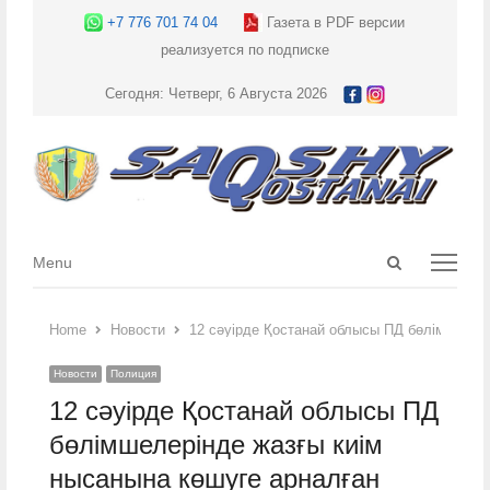
+7 776 701 74 04
Газета в PDF версии
реализуется по подписке
Сегодня: Четверг, 6 Августа 2026
Open
Menu
Menu
search
panel
Home
Новости
12 сәуірде Қостанай облысы ПД бөлімшелерін
Новости
Полиция
12 сәуірде Қостанай облысы ПД
бөлімшелерінде жазғы киім
нысанына көшуге арналған