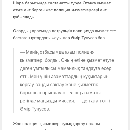
Шара барысында салтанатты түрде Отанға қызмет
етуге ант берген жас полиция қызметкерлері ант
қабылдады.
Олардың арасында патрульдік полицияда қызмет ете
бастаған қатардағы жауынгер Әмір Тунусов бар.
— Менің отбасымда ағам полиция
қызметкері болды. Оның еліне қызмет етуге
деген ұмтылысы мамандық таңдауға әсер
етті. Мен үшін азаматтардың құқықтарын
қорғау, заңды сақтау және қызметтік
борышын орындау-өз елінің азаматы
ретінде маңызды миссия, — деп атап өтті
Әмір Тунусов.
Жас полиция қызметкері құқық қорғау органы