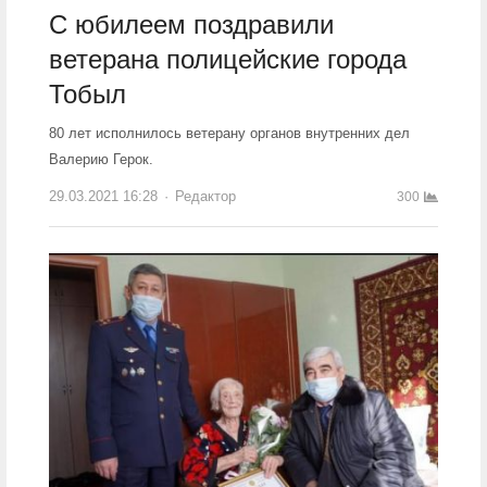
С юбилеем поздравили
ветерана полицейские города
Тобыл
80 лет исполнилось ветерану органов внутренних дел
Валерию Герок.
29.03.2021 16:28
Author
Редактор
300