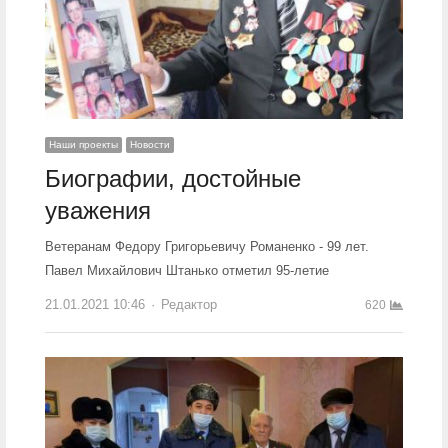
Наши проекты
Новости
Биографии, достойные
уважения
Ветеранам Федору Григорьевичу Романенко - 99 лет.
Павел Михайлович Штанько отметил 95-летие
21.01.2021 10:46
Author
Редактор
620