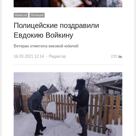
Новости
Полиция
Полицейские поздравили
Евдокию Войкину
Ветеран отметила вековой юбилей
16.03.2021 12:14
Author
Редактор
225