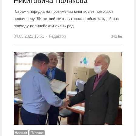
Никитовича Полякова
Стражи порядка на протяжении многих лет помогают
пенсионеру. 95-летний житель города Тобыл каждый раз
приходу полицейским очень рад.
04.05.2021 13:51
Author
Редактор
342
Новости
Полиция