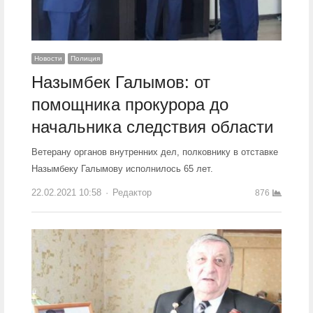
Новости
Полиция
Назымбек Галымов: от
помощника прокурора до
начальника следствия области
Ветерану органов внутренних дел, полковнику в отставке
Назымбеку Галымову исполнилось 65 лет.
22.02.2021 10:58
Author
Редактор
876