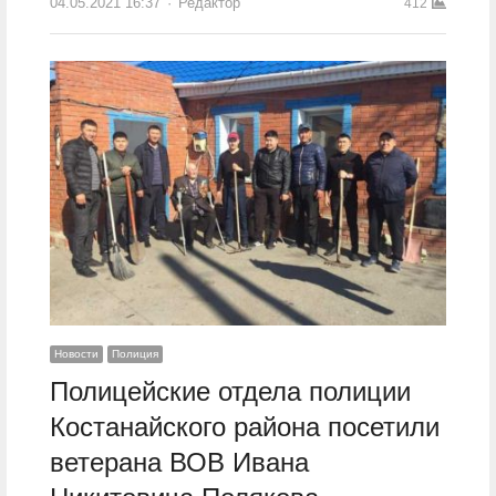
04.05.2021 16:37
Author
Редактор
412
Новости
Полиция
Полицейские отдела полиции
Костанайского района посетили
ветерана ВОВ Ивана