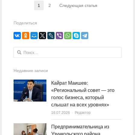
Навигация по записям
1
2
Следующая статья
Страница
Страница
Поделиться
Найти:
Недавние записи
Кайрат Маишев:
«Региональный совет — это
голос бизнеса, который
слышат на всех уровнях»
16.07.2026
Author
Редактор
Предпринимательница из
Узункольского района