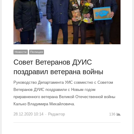
Новости
Полиция
Совет Ветеранов ДУИС
поздравил ветерана войны
Руководство Департамента УИС совместно с Советом
Ветеранов ДУИС поздравили с Новым годом
приравненного ветерана Великой Отечественной войны
Калько Владимира Михайловича.
28.12.2020 10:14
Author
Редактор
136