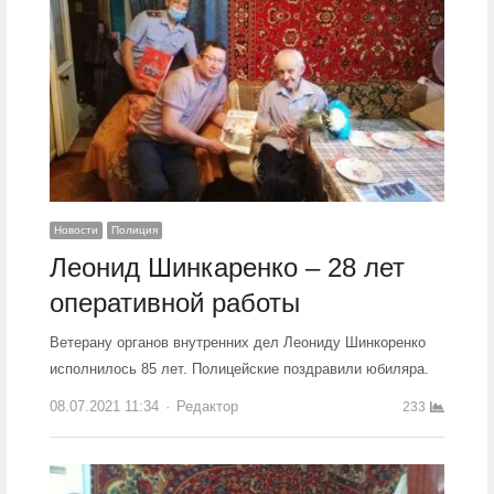
Новости
Полиция
Леонид Шинкаренко – 28 лет
оперативной работы
Ветерану органов внутренних дел Леониду Шинкоренко
исполнилось 85 лет. Полицейские поздравили юбиляра.
08.07.2021 11:34
Author
Редактор
233