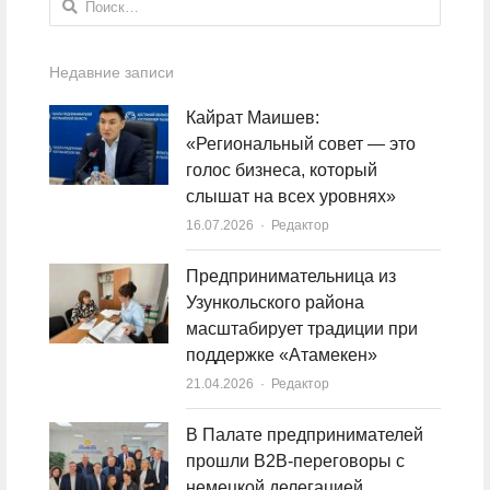
Недавние записи
Кайрат Маишев:
«Региональный совет — это
голос бизнеса, который
слышат на всех уровнях»
16.07.2026
Author
Редактор
Предпринимательница из
Узункольского района
масштабирует традиции при
поддержке «Атамекен»
21.04.2026
Author
Редактор
В Палате предпринимателей
прошли B2B-переговоры с
немецкой делегацией