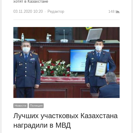
хотят в Казахстане
03.11.2020 10:20
Author
Редактор
148
Новости
Полиция
Лучших участковых Казахстана
наградили в МВД