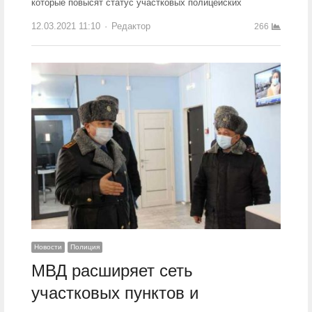
которые повысят статус участковых полицейских
12.03.2021 11:10
Author
Редактор
266
Новости
Полиция
МВД расширяет сеть
участковых пунктов и