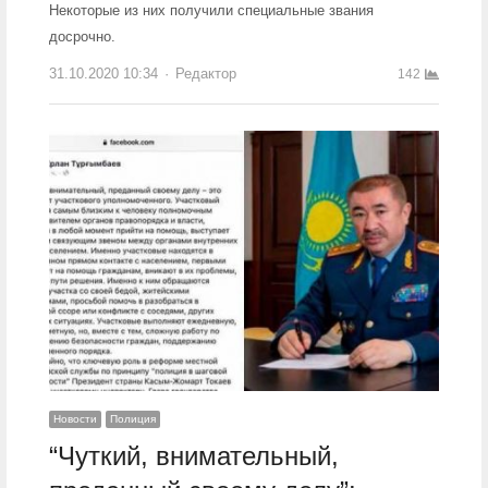
Некоторые из них получили специальные звания
досрочно.
31.10.2020 10:34
Author
Редактор
142
Новости
Полиция
“Чуткий, внимательный,