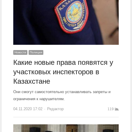
Новости
Полиция
Какие новые права появятся у
участковых инспекторов в
Казахстане
Они смогут самостоятельно устанавливать запреты и
ограничения к нарушителям.
04.11.2020 17:02
Author
Редактор
119