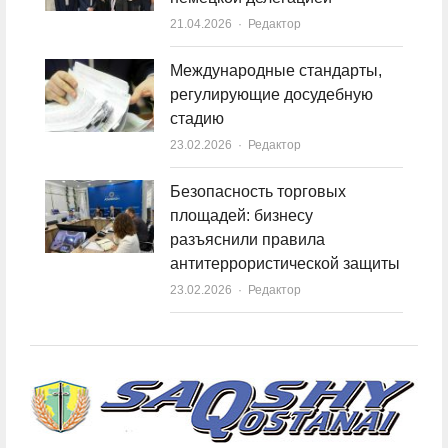
21.04.2026
Author
Редактор
Международные стандарты,
регулирующие досудебную
стадию
23.02.2026
Author
Редактор
Безопасность торговых
площадей: бизнесу
разъяснили правила
антитеррористической защиты
23.02.2026
Author
Редактор