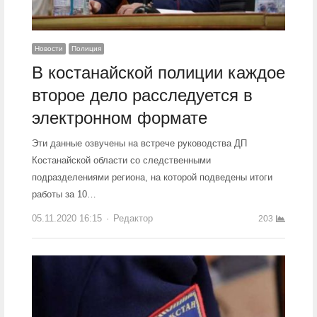
Новости
Полиция
В костанайской полиции каждое
второе дело расследуется в
электронном формате
Эти данные озвучены на встрече руководства ДП
Костанайской области со следственными
подразделениями региона, на которой подведены итоги
работы за 10…
05.11.2020 16:15
Author
Редактор
203