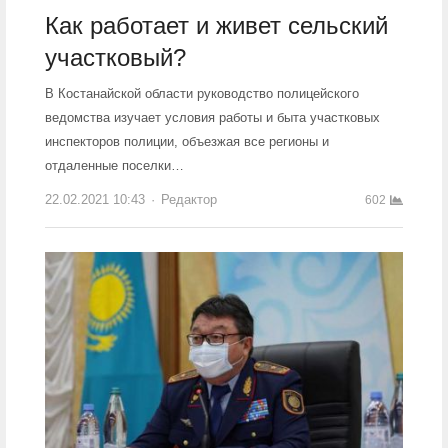
Как работает и живет сельский
участковый?
В Костанайской области руководство полицейского
ведомства изучает условия работы и быта участковых
инспекторов полиции, объезжая все регионы и
отдаленные поселки…
22.02.2021 10:43
Author
Редактор
602