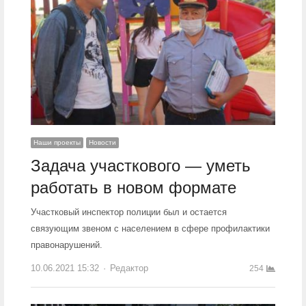
Наши проекты
Новости
Задача участкового — уметь
работать в новом формате
Участковый инспектор полиции был и остается
связующим звеном с населением в сфере профилактики
правонарушений.
10.06.2021 15:32
Author
Редактор
254