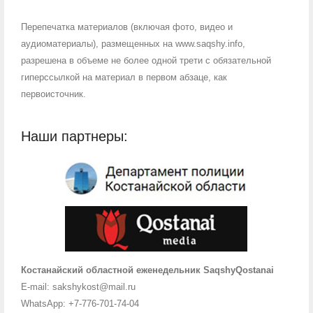
Перепечатка материалов (включая фото, видео и
аудиоматериалы), размещенных на www.saqshy.info,
разрешена в объеме не более одной трети с обязательной
гиперссылкой на материал в первом абзаце, как
первоисточник.
Наши партнеры:
Костанайский областной еженедельник SaqshyQostanai
E-mail: sakshykost@mail.ru
WhatsApp: +7-776-701-74-04