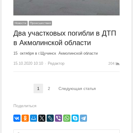
Новости
Происшествия
Два участковых погибли в ДТП
в Акмолинской области
15 октября в г.Щучинск Акмолинской области
15.10.2020 10:10
Author
Редактор
204
Навигация по записям
1
2
Следующая статья
Страница
Страница
Поделиться
Найти: