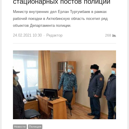
стационарных постов полиции
Министр внутренних дел Ерлан Тургумбаев в рамках
рабочей поездки в Актюбинскую область посетил ряд
объектов Департамента полиции.
24.02.2021 10:30
Author
Редактор
268
Новости
Полиция