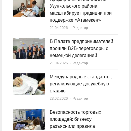
Узункольского района
масштабирует традиции при
поддержке «Атамекен»
21.04.2026
Author
Редактор
В Палате предпринимателей
прошли B2B-переговоры с
немецкой делегацией
21.04.2026
Author
Редактор
Международные стандарты,
регулирующие досудебную
стадию
23.02.2026
Author
Редактор
Безопасность торговых
площадей: бизнесу
разъяснили правила