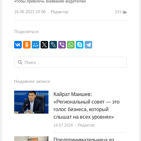
чтобы привлечь внимание водителей
16.06.2021 10:06
Author
Редактор
333
Поделиться
Найти:
Недавние записи
Кайрат Маишев:
«Региональный совет — это
голос бизнеса, который
слышат на всех уровнях»
16.07.2026
Author
Редактор
Предпринимательница из