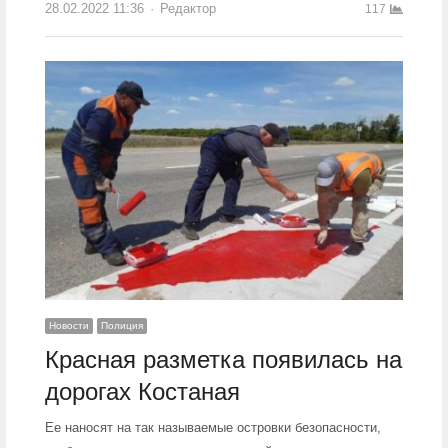
28.02.2022 11:36
Author
Редактор
117
Новости
Полиция
Красная разметка появилась на
дорогах Костаная
Ее наносят на так называемые островки безопасности,